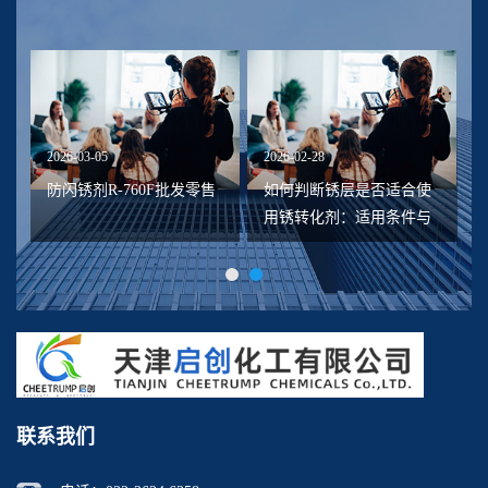
2026-03-05
2026-02-28
20
货
防闪锈剂R-760F批发零售
如何判断锈层是否适合使
水
用锈转化剂：适用条件与
限制说明
联系我们