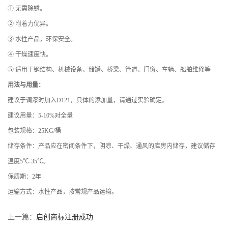
①
无需除锈。
②
附着力优异。
③
水性产品，环保安全。
④
干燥速度快。
⑤
适用于钢结构、机械设备、储罐、桥梁、管道、门窗、车辆、船舶维修等
用法与用量：
建议于调漆时加入
D121
，具体的添加量，请通过实验确定。
建议用量：
5-10%
对全量
包装规格：
25KG/
桶
储存条件：
产品应在密闭条件下，阴凉、干燥、通风的库房内储存，建议储存
温度
5℃-35℃
。
保质期
：
2
年
运输方式：
水性产品，按常规产品运输。
上一篇：
启创商标注册成功