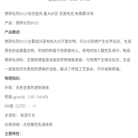
锈转化剂D121现货直供,量大价优 货源充足,有需要详询
产品：
锈转化剂D121
产品概述：
锈转化剂
D121
主要成分是有机大分子螯合物，可以与铁锈产生化学反应，生成
黑色的金属螯合物，牢固的附着于铁质基材上。使用时加入酸性乳液中，制成
锈转化涂料，无需除锈直接涂装到带锈钢板表面，与铁锈产生络合反应，生成
一层致密的灰黑色防锈保护涂层，解决了传统工艺复杂、不环保等弊端。
物理指标：
外观：
无色至黄色透明液体
密度
(g/cm3)
：
1.05
（
±0.05)
PH
值（
25℃
）：
<7
水溶性：
易溶于水
应用领域
：水性酸性乳液体系
主要特性
：