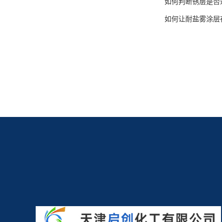
如何判断锈层是否
如何让耐盐雾涂层
油性锈转化剂D163S（生
成黑色坚固漆膜）
2026-03-05
2026-03-05