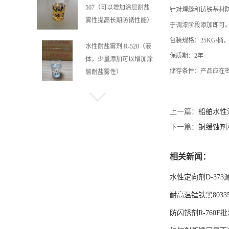
体，少量添加可以增加涂
针对焊缝和铸铁基材
层耐盐雾性）
于调漆阶段添加即可
包装规格：
25KG/
桶
水性防闪锈剂抗闪锈剂 R-
保质期：
2
年
835（可以带锈防闪锈，
储存条件：
产品应在
带锈涂装，可以适用于生
锈基材）
防闪锈剂 R-816（即可提
高耐盐雾，又可以用于防
上一篇：
船舶水性涂
闪锈，亦可用环氧A组
下一篇：
铜缓蚀剂A
分，稳定性佳）
水性耐盐雾剂 R-
相关新闻：
537A（特别适用于镀锌
板，可显著提高耐盐雾
水性定向剂D-373
性）
耐高温锰铁黑8033
水性耐盐雾剂铝缓蚀剂 R-
防闪锈剂R-760F
535A（特别适用于铝镁合
金提高耐盐雾）