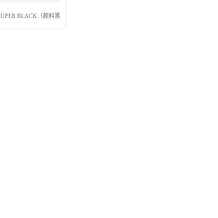
SUPER BLACK（颜料黑
，蓝相、高黑度，近似巴斯夫
80，日本东京色材）