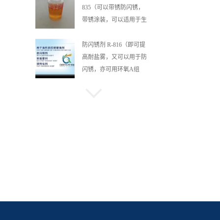
835（可以带锈防闪锈，
带锈涂装，可以适用于生
锈基材）
防闪锈剂 R-816（即可提
高耐盐雾，又可以用于防
闪锈，亦可用环氧A组
分，稳定性佳）
水性耐盐雾剂 R-
537A（特别适用于镀锌
板，可显著提高耐盐雾
性）
水性耐盐雾剂铝缓蚀剂 R-
535A（特别适用于铝镁合
金提高耐盐雾）
油性锈转化剂D163S（生
成黑色坚固漆膜）