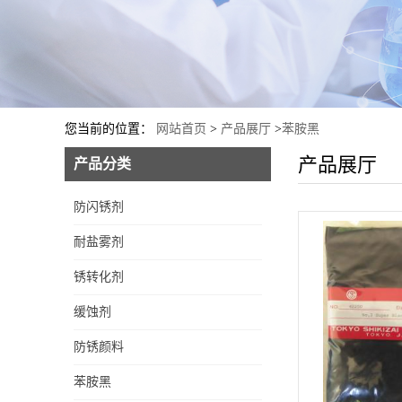
您当前的位置：
网站首页
>
产品展厅
>
苯胺黑
产品展厅
产品分类
防闪锈剂
耐盐雾剂
锈转化剂
缓蚀剂
水性铜缓蚀剂AT-1
防锈颜料
苯胺黑