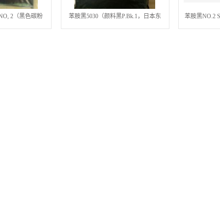
O, 2（黑色碳粉
苯胺黑5030（颜料黑P.Bk.1，日本东
苯胺黑NO.2 
日本东京色材）
京色材）环保符合PAHS，ROHS
P.Bk.1
L00