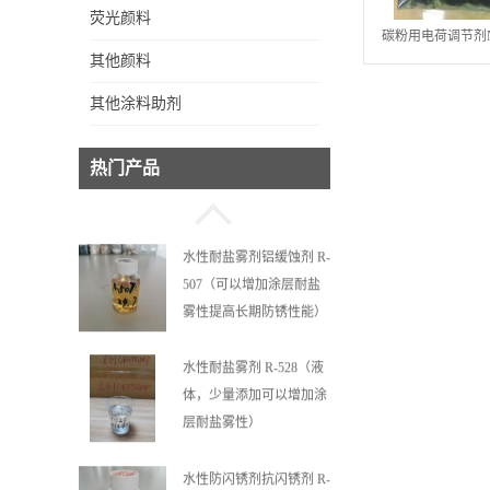
荧光颜料
水性铝缓蚀剂耐盐雾剂R-
碳粉用电荷调节剂N
其他颜料
525A（适用酸性清洗剂、
用，正电荷，
酸性钝化液）
其他涂料助剂
耐盐雾剂R-523（适用于
热门产品
镀镍件、镀锌板）
水性耐盐雾剂铝缓蚀剂 R-
507（可以增加涂层耐盐
雾性提高长期防锈性能）
水性耐盐雾剂 R-528（液
体，少量添加可以增加涂
层耐盐雾性）
水性防闪锈剂抗闪锈剂 R-